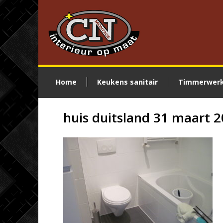
Home
Keukens sanitair
Timmerwer
huis duitsland 31 maart 